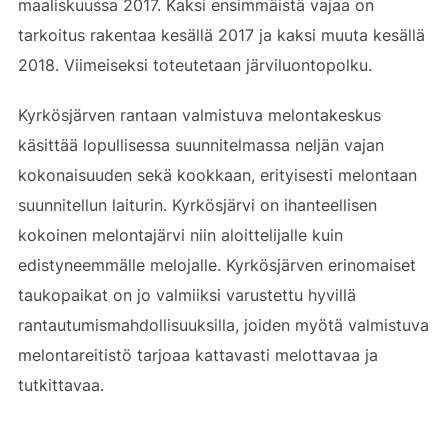
maaliskuussa 2017. Kaksi ensimmäistä vajaa on
tarkoitus rakentaa kesällä 2017 ja kaksi muuta kesällä
2018. Viimeiseksi toteutetaan järviluontopolku.
Kyrkösjärven rantaan valmistuva melontakeskus
käsittää lopullisessa suunnitelmassa neljän vajan
kokonaisuuden sekä kookkaan, erityisesti melontaan
suunnitellun laiturin. Kyrkösjärvi on ihanteellisen
kokoinen melontajärvi niin aloittelijalle kuin
edistyneemmälle melojalle. Kyrkösjärven erinomaiset
taukopaikat on jo valmiiksi varustettu hyvillä
rantautumismahdollisuuksilla, joiden myötä valmistuva
melontareitistö tarjoaa kattavasti melottavaa ja
tutkittavaa.