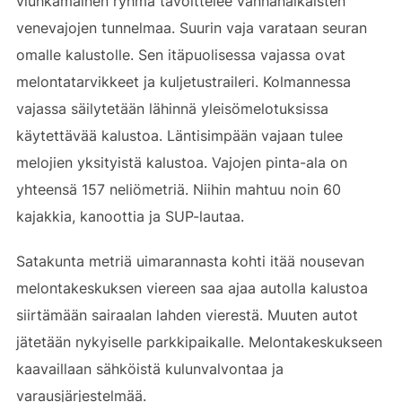
viuhkamainen ryhmä tavoittelee vanhanaikaisten
venevajojen tunnelmaa. Suurin vaja varataan seuran
omalle kalustolle. Sen itäpuolisessa vajassa ovat
melontatarvikkeet ja kuljetustraileri. Kolmannessa
vajassa säilytetään lähinnä yleisömelotuksissa
käytettävää kalustoa. Läntisimpään vajaan tulee
melojien yksityistä kalustoa. Vajojen pinta-ala on
yhteensä 157 neliömetriä. Niihin mahtuu noin 60
kajakkia, kanoottia ja SUP-lautaa.
Satakunta metriä uimarannasta kohti itää nousevan
melontakeskuksen viereen saa ajaa autolla kalustoa
siirtämään sairaalan lahden vierestä. Muuten autot
jätetään nykyiselle parkkipaikalle. Melontakeskukseen
kaavaillaan sähköistä kulunvalvontaa ja
varausjärjestelmää.