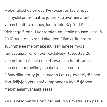
Melontakeskus on osa Kyrkösjärven laajempaa
elämysliikunta-aluetta, johon kuuluvat uimaranta,
vanha huoltorakennus, luontotalo Käpälikkö ja
frisbeegolf-rata. Luontotalon edustalle nousee kesällä
2017 suuri grillikota. Lakeuden Elämysliikunta ry
suunnittelee melontakeskuksen lähelle myös
rantasaunaa. Kyrönjoen KoskiHäjyt toteuttaa 20
kilometrin mittaisen melottavan järviluontopolun
osana melontaelämyshanketta. Lakeuden
Elämysliikunta ry ja Lakeuden Latu ry ovat Kyrönjoen
Koskihäjyjen yhteistyökumppaneita Kyrkösjärven
melontaelämyshankkeessa.
Yli 80 neliömetrin kokoinen laituri valmistui jään päälle