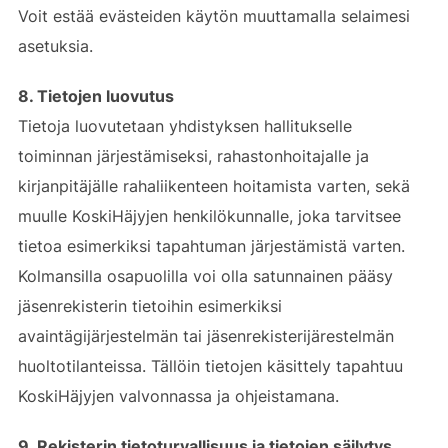
Voit estää evästeiden käytön muuttamalla selaimesi
asetuksia.
8. Tietojen luovutus
Tietoja luovutetaan yhdistyksen hallitukselle
toiminnan järjestämiseksi, rahastonhoitajalle ja
kirjanpitäjälle rahaliikenteen hoitamista varten, sekä
muulle KoskiHäjyjen henkilökunnalle, joka tarvitsee
tietoa esimerkiksi tapahtuman järjestämistä varten.
Kolmansilla osapuolilla voi olla satunnainen pääsy
jäsenrekisterin tietoihin esimerkiksi
avaintägijärjestelmän tai jäsenrekisterijärestelmän
huoltotilanteissa. Tällöin tietojen käsittely tapahtuu
KoskiHäjyjen valvonnassa ja ohjeistamana.
9. Rekisterin tietoturvallisuus ja tietojen säilytys