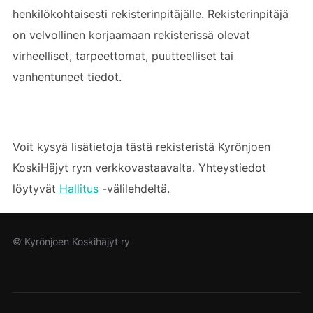
henkilökohtaisesti rekisterinpitäjälle. Rekisterinpitäjä
on velvollinen korjaamaan rekisterissä olevat
virheelliset, tarpeettomat, puutteelliset tai
vanhentuneet tiedot.
Voit kysyä lisätietoja tästä rekisteristä Kyrönjoen
KoskiHäjyt ry:n verkkovastaavalta. Yhteystiedot
löytyvät
Hallitus
-välilehdeltä.
© Kyrönjoen Koskihäjyt ry