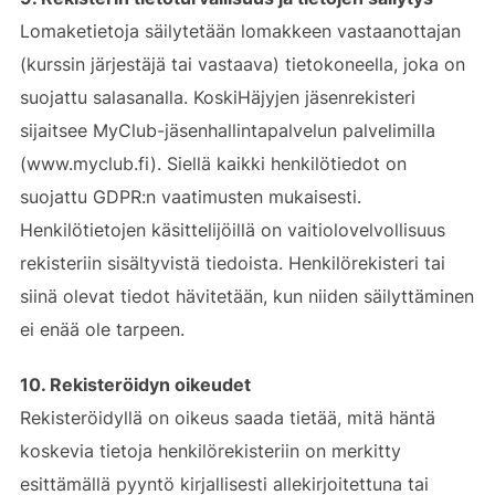
Lomaketietoja säilytetään lomakkeen vastaanottajan
(kurssin järjestäjä tai vastaava) tietokoneella, joka on
suojattu salasanalla. KoskiHäjyjen jäsenrekisteri
sijaitsee MyClub-jäsenhallintapalvelun palvelimilla
(www.myclub.fi). Siellä kaikki henkilötiedot on
suojattu GDPR:n vaatimusten mukaisesti.
Henkilötietojen käsittelijöillä on vaitiolovelvollisuus
rekisteriin sisältyvistä tiedoista. Henkilörekisteri tai
siinä olevat tiedot hävitetään, kun niiden säilyttäminen
ei enää ole tarpeen.
10. Rekisteröidyn oikeudet
Rekisteröidyllä on oikeus saada tietää, mitä häntä
koskevia tietoja henkilörekisteriin on merkitty
esittämällä pyyntö kirjallisesti allekirjoitettuna tai