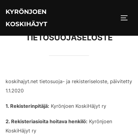
Skip
KYRÖNJOEN
to
TOGG
content
KOSKIHÄJYT
TIETOSUOJASELOSTE
koskihajyt.net tietosuoja- ja rekisteriseloste, päivitetty
1.1.2020
1. Rekisterinpitäjä:
Kyrönjoen KoskiHäjyt ry
2. Rekisteriasioita hoitava henkilö:
Kyrönjoen
KoskiHäjyt ry